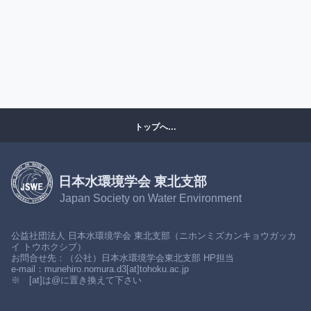
トップへ…
日本水環境学会 東北支部
Japan Society on Water Environment
公益社団法人 日本水環境学会 東北支部（ニホンミズカンキョウガッカ
イ トウホクシブ）
お問合せ先：（公社）日本水環境学会東北支部 HP担当
e-mail：munehiro.nomura.d3[at]tohoku.ac.jp
※ [at]は@に置き換えて下さい