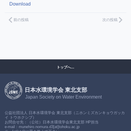
Download
前の投稿
次の投稿
トップへ…
日本水環境学会 東北支部
Japan Society on Water Environment
公益社団法人 日本水環境学会 東北支部（ニホンミズカンキョウガッカ
イ トウホクシブ）
お問合せ先：（公社）日本水環境学会東北支部 HP担当
e-mail：munehiro.nomura.d3[at]tohoku.ac.jp