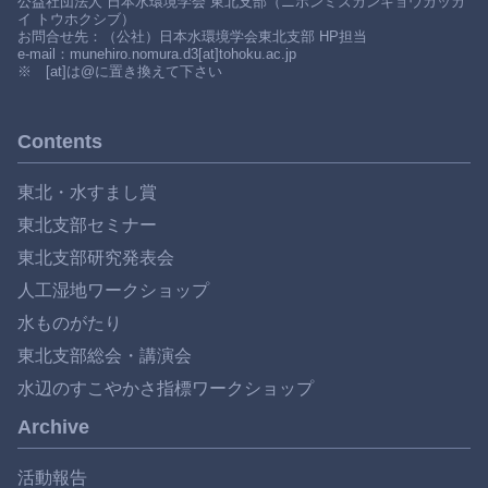
公益社団法人 日本水環境学会 東北支部（ニホンミズカンキョウガッカ
イ トウホクシブ）
お問合せ先：（公社）日本水環境学会東北支部 HP担当
e-mail：munehiro.nomura.d3[at]tohoku.ac.jp
※ [at]は@に置き換えて下さい
Contents
東北・水すまし賞
東北支部セミナー
東北支部研究発表会
人工湿地ワークショップ
水ものがたり
東北支部総会・講演会
水辺のすこやかさ指標ワークショップ
Archive
活動報告