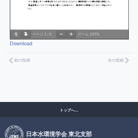
ページ
1
/
3
ズーム
100%
Download
前の投稿
次の投稿
トップへ…
日本水環境学会 東北支部