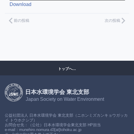
Download
前の投稿
次の投稿
トップへ…
日本水環境学会 東北支部
Japan Society on Water Environment
公益社団法人 日本水環境学会 東北支部（ニホンミズカンキョウガッカ
イ トウホクシブ）
お問合せ先：（公社）日本水環境学会東北支部 HP担当
e-mail：munehiro.nomura.d3[at]tohoku.ac.jp