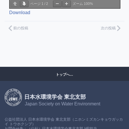
ページ
1
/
2
ズーム
100%
Download
前の投稿
次の投稿
トップへ…
日本水環境学会 東北支部
Japan Society on Water Environment
公益社団法人 日本水環境学会 東北支部（ニホンミズカンキョウガッカ
イ トウホクシブ）
お問合せ先：（公社）日本水環境学会東北支部 HP担当