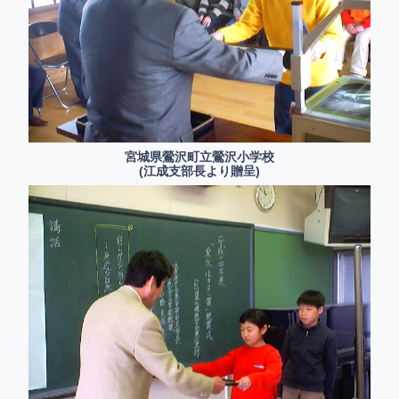
宮城県鶯沢町立鶯沢小学校
(江成支部長より贈呈)