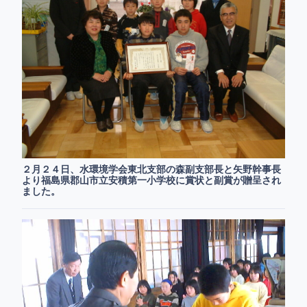
２月２４日、水環境学会東北支部の森副支部長と矢野幹事長
より福島県郡山市立安積第一小学校に賞状と副賞が贈呈され
ました。