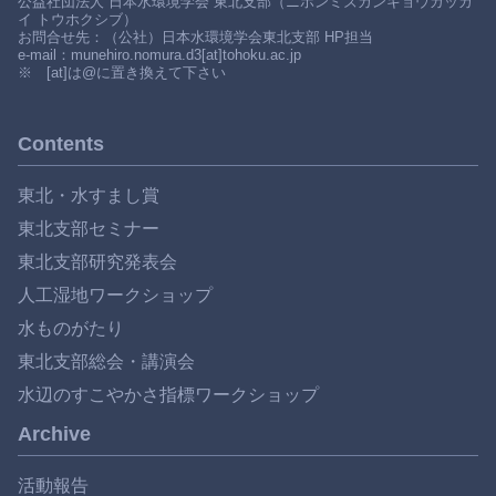
公益社団法人 日本水環境学会 東北支部（ニホンミズカンキョウガッカ
イ トウホクシブ）
お問合せ先：（公社）日本水環境学会東北支部 HP担当
e-mail：munehiro.nomura.d3[at]tohoku.ac.jp
※ [at]は@に置き換えて下さい
Contents
東北・水すまし賞
東北支部セミナー
東北支部研究発表会
人工湿地ワークショップ
水ものがたり
東北支部総会・講演会
水辺のすこやかさ指標ワークショップ
Archive
活動報告